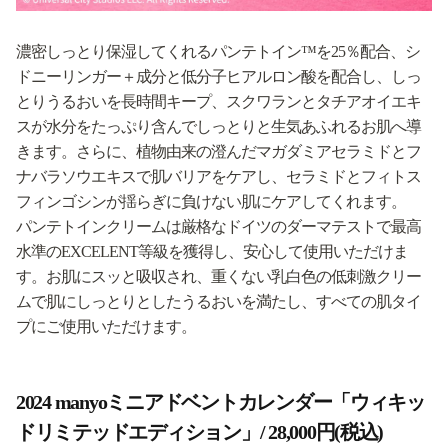
濃密しっとり保湿してくれるパンテトイン™を25％配合、シ
ドニーリンガー＋成分と低分子ヒアルロン酸を配合し、しっ
とりうるおいを長時間キープ、スクワランとタチアオイエキ
スが水分をたっぷり含んでしっとりと生気あふれるお肌へ導
きます。さらに、植物由来の澄んだマガダミアセラミドとフ
ナバラソウエキスで肌バリアをケアし、セラミドとフィトス
フィンゴシンが揺らぎに負けない肌にケアしてくれます。
パンテトインクリームは厳格なドイツのダーマテストで最高
水準のEXCELENT等級を獲得し、安心して使用いただけま
す。お肌にスッと吸収され、重くない乳白色の低刺激クリー
ムで肌にしっとりとしたうるおいを満たし、すべての肌タイ
プにご使用いただけます。
2024 manyoミニアドベントカレンダー「ウィキッ
ドリミテッドエディション」/ 28,000円(税込)