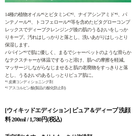
14種の植物オイル*¹とビタミンC*²、ナイアシンアミド*¹、パ
ンテノール*¹、トコフェロール*¹等を含めたビタグローコンプ
レックスでディープクレンジング後の肌のうるおいをしっか
りキープ。汚れはしっかりと落とし、洗いあがりはしっとり
保湿します。
パパイン*¹で肌に優しく、まるでシャーベットのような滑らか
なテクスチャーが体温でするっと溶け、肌への摩擦を軽減。
マッサージしながらなじませると肌の老廃物をすっきりと落
とし、うるおいのあるしっとりピュア肌に。
*¹ 皮膚コンディショニング剤
*² アスコルビン酸(製品の酸化防止剤)
[ウィキッドエディション] ピュア＆ディープ 洗顔
料 200ml / 1,780円(税込)