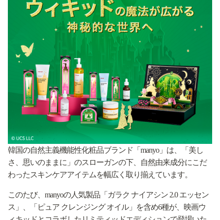
韓国の自然主義機能性化粧品ブランド「manyo」は、「美し
さ、思いのままに」のスローガンの下、自然由来成分にこだ
わったスキンケアアイテムを幅広く取り揃えています。
このたび、manyoの人気製品「ガラク ナイアシン 2.0 エッセン
ス」、「ピュア クレンジング オイル」を含め6種が、映画ウ
ィキッドとコラボしたリミティッドエディションで登場いた