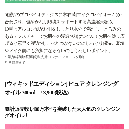
5種類のプロバイオティクスに常在菌(マイクロバイオーム)が
合わさり、健やかな肌環境をサポートする高濃縮美容液。
10重ヒアルロン酸がお肌をしっとり水分で満たし、とろみの
あるテクスチャーでお肌への浸透*²力ばつぐん！お肌へ塗り広
げると素早く浸透*²し、べたつかないのにしっとり保湿。夏場
やメイク前にも負担にならないのもうれしいポイント。
*¹ 乳酸桿菌培養溶解質(皮膚コンディショニング剤)
*² 角質層まで
[ウィキッドエディション] ピュア クレンジング
オイル 300ml / 3,900(税込)
累計販売数1,400万本*¹を突破した大人気のクレンジン
グオイル！