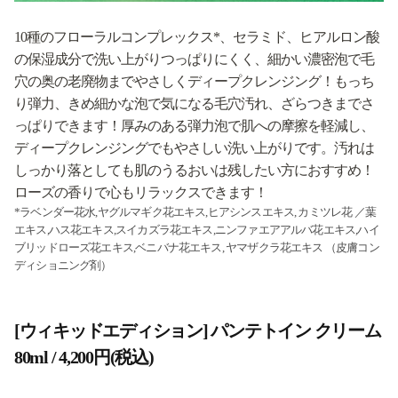
10種のフローラルコンプレックス*、セラミド、ヒアルロン酸
の保湿成分で洗い上がりつっぱりにくく、細かい濃密泡で毛
穴の奥の老廃物までやさしくディープクレンジング！もっち
り弾力、きめ細かな泡で気になる毛穴汚れ、ざらつきまでさ
っぱりできます！厚みのある弾力泡で肌への摩擦を軽減し、
ディープクレンジングでもやさしい洗い上がりです。汚れは
しっかり落としても肌のうるおいは残したい方におすすめ！
ローズの香りで心もリラックスできます！
*ラベンダー花水,ヤグルマギク花エキス,ヒアシンスエキス, カミツレ花 ／葉
エキス,ハス花エキス,スイカズラ花エキス,ニンファエアアルバ花エキス,ハイ
ブリッドローズ花エキス,ベニバナ花エキス, ヤマザクラ花エキス （皮膚コン
ディショニング剤）
[ウィキッドエディション] パンテトイン クリーム
80ml / 4,200円(税込)