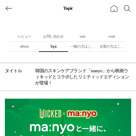
Topic
レビュー
お問い合わせ
store
event
offstore
Topic
一般の方はこちら
企業の方はこちら
韓国のスキンケアブランド「manyo」から映画ウ
ィキッドとコラボしたリミティッドエディション
が登場！