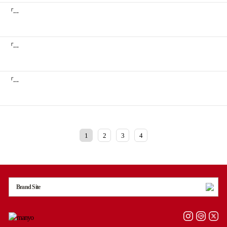
「魔女工場」から2023わんこにゃんエディション限定パッケージが登場！
「魔女工場」から2023さくらエディション限定パッケージが登場！
「魔女工場」乾燥ケアに特化した【パンテトインシリーズ】新発売
1
2
3
4
Brand Site