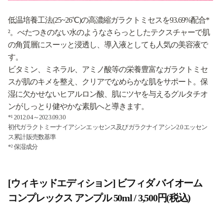
低温培養工法(25~26℃)の高濃縮ガラクトミセスを93.69%配合*
²。べたつきのない水のようなさらっとしたテクスチャーで肌
の角質層にスーッと浸透し、導入液としても人気の美容液で
す。
ビタミン、ミネラル、アミノ酸等の栄養豊富なガラクトミセ
スが肌のキメを整え、クリアでなめらかな肌をサポート。保
湿に欠かせないヒアルロン酸、肌にツヤを与えるグルタチオ
ンがしっとり健やかな素肌へと導きます。
*¹ 2012.04～2023.09.30
初代ガラクトミーナイアシンエッセンス及びガラクナイアシン2.0エッセン
ス累計販売数基準
*² 保湿成分
[ウィキッドエディション] ビフィダ バイオーム
コンプレックス アンプル 50ml / 3,500円(税込)