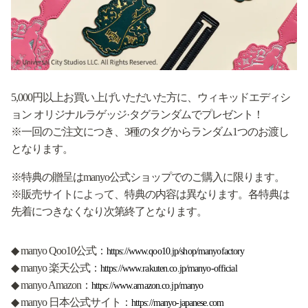
5,000円以上お買い上げいただいた方に、ウィキッドエディシ
ョン オリジナルラゲッジ·タグランダムでプレゼント！
※一回のご注文につき、3種のタグからランダム1つのお渡し
となります。
※特典の贈呈はmanyo公式ショップでのご購入に限ります。
※販売サイトによって、特典の内容は異なります。各特典は
先着につきなくなり次第終了となります。
◆ manyo Qoo10公式：
https://www.qoo10.jp/shop/manyofactory
◆ manyo 楽天公式：
https://www.rakuten.co.jp/manyo-official
◆ manyo Amazon：
https://www.amazon.co.jp/manyo
◆ manyo 日本公式サイト：
https://manyo-japanese.com