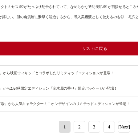
クトミセス※2がたっぷり配合されていて、なめらかな透明美肌※1が目指せるところ
のが嬉しい。肌の角質層に素早く浸透するから、導入美容液として使えるのも◎ 毛穴
リストに戻る
yo」から映画ウィキッドとコラボしたリミティッドエディションが登場！
o」から2024秋限定エディション「金木犀の香り」限定パッケージが登場！
工場」から人気キャラクターミニオンデザインのリミテッドエディションが登場！
1
2
3
4
[Next]