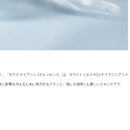
ガラク ナイアシン 2.0 エッセンス」は、ガラクトミセス※2とナイアシンアミド
良い影響を与えるために努力するブランド。肌にも地球にも優しいスキンケアで、