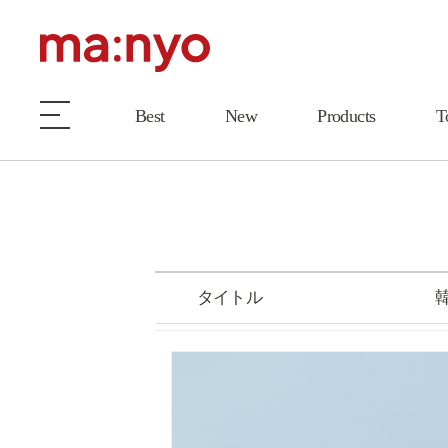
Best
New
Products
T