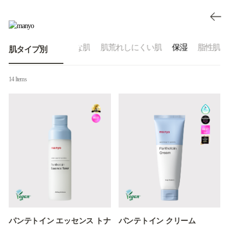
透明感のあるクリアな肌
肌荒れしにくい肌
保湿
脂性肌
肌タイプ別
14 Items
パンテトイン エッセンス トナ
パンテトイン クリーム