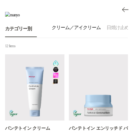
化粧水／乳液
美容液
クリーム／アイクリーム
日焼け止め
カテゴリー別
12 Items
パンテトイン クリーム
パンテトイン エンリッチド バ