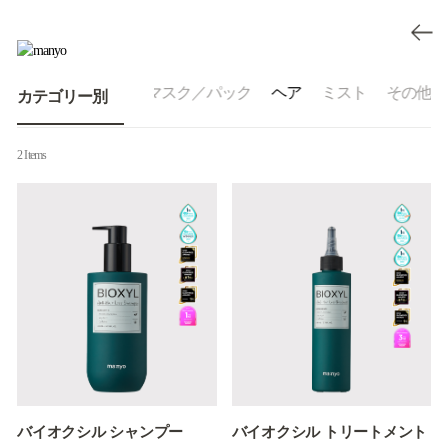
リーム
日焼け止め
マスク／パック
ヘア
ミスト
その他
カテゴリー別
2 Items
バイオクシル シャンプー
バイオクシル トリートメント