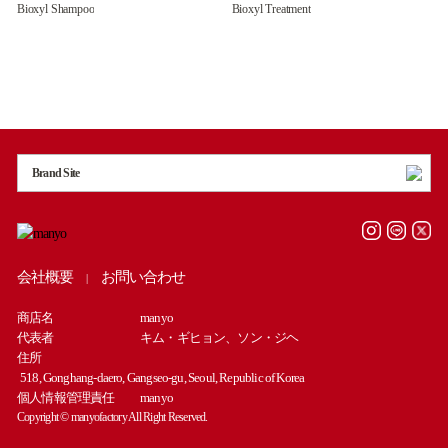
Bioxyl Shampoo
Bioxyl Treatment
Brand Site
会社概要
お問い合わせ
|
商店名
manyo
代表者
キム・ギヒョン、ソン・ジヘ
住所
518, Gonghang-daero, Gangseo-gu, Seoul, Republic of Korea
個人情報管理責任
manyo
Copyright © manyofactory All Right Reserved.