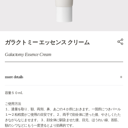
ガラクトミー エッセンス クリーム
Galactomy Essence Cream
more details
容量５０ｍL
ご使用方法
１、適量を取り、額、両頬、鼻、あごの４か所におきます。一箇所につきパール
１〜２粒程度がご使用の目安です。２、両手で顔全体に塗った後、やさしくたた
きながらなじませます。３、顔全体に馴染ませた後、目元、ほうれい線、首筋、
額のシワなどにもう一度塗るとより効果的です。