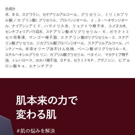
全成分
水、ＢＧ、スクワラン、セテアリルアルコー ル 、グ リ セ リ ン 、ト リ（ カ プ リ
ル 酸 ／ カ プ リン酸）グリセリル、プロパンジオール、 １，２－ヘキサンジオー
ル、ナイアシンア ミ ド 、ハ マ メ リ ス 水 、リ ョ ク ト ウ 種 子 水 、コ メヌカ水、
センチフォリアバラ花水、ステ ア リ ン 酸 ポ リ グ リ セ リ ル － ６ 、ガ ラ ク ト ミ
セ ス 培 養 液 、マ ン ゴ ー 種 子 脂 、ス テ ア リ ン 酸ポリグリセリル－２、ステア
リン酸グリ セリル、ジカプリル酸プロパンジオール、 ステアリルアルコール、パ
ンテノール、水 添 オ リ ー ブ 油 不 け ん 化 物 、ベ ヘ ン 酸 ポ リ グリセリル－６、
エチルヘキシルグリセ リン、カプリル酸グリセリル、ベタイン、 マカデミア種子
油、トレハロース、ホホバ 種子油、ＤＰＧ、セラミドＮＰ、アデノシン、 ヒ ア ル
ロ ン 酸 Ｎ ａ 、エ ナ ン チ ア ク