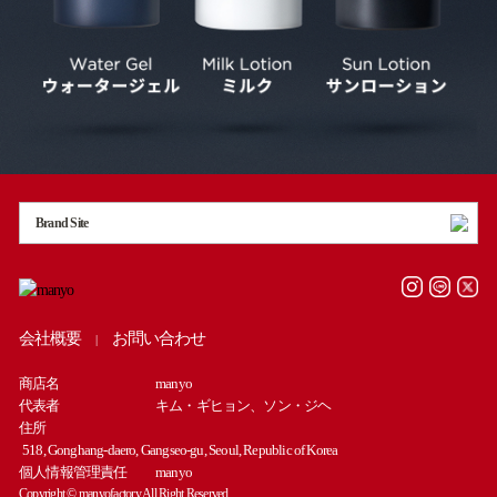
Brand Site
会社概要
お問い合わせ
|
商店名
manyo
代表者
キム・ギヒョン、ソン・ジヘ
住所
518, Gonghang-daero, Gangseo-gu, Seoul, Republic of Korea
個人情報管理責任
manyo
Copyright © manyofactory All Right Reserved.