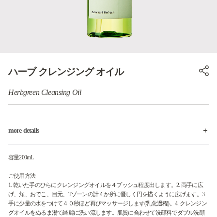
ハーブ クレンジング オイル
Herbgreen Cleansing Oil
more details
容量200mL
ご使用方法
1. 乾いた手のひらにクレンジングオイルを４プッシュ程度出します。2. 両手に広
げ、頬、おでこ、目元、Tゾーンの計４か所に優しく円を描くように広げます。3.
手に少量の水をつけて４０秒ほど再びマッサージします(乳化過程)。4. クレンジン
グオイルをぬるま湯で綺麗に洗い流します。肌質に合わせて洗顔料でダブル洗顔