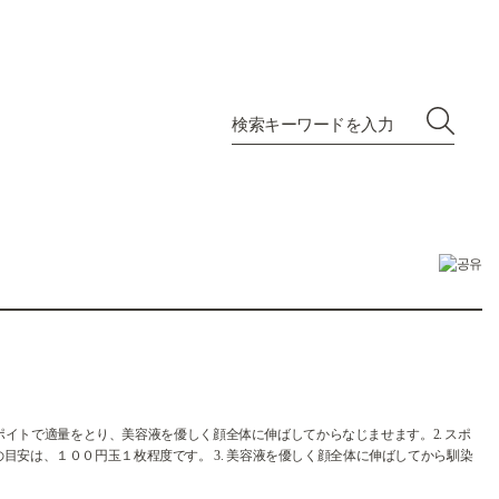
 スポイトで適量をとり、美容液を優しく顔全体に伸ばしてからなじませます。2. スポ
目安は、１００円玉１枚程度です。 3. 美容液を優しく顔全体に伸ばしてから馴染