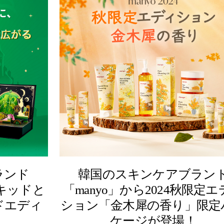
ランド
韓国のスキンケアブラン
ィキッドと
「manyo」から2024秋限定
ドエディ
ション「金木犀の香り」限定
ケージが登場！