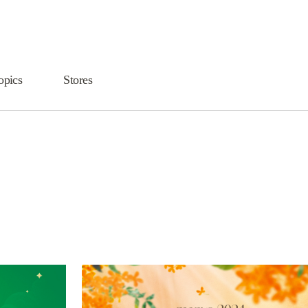
opics
Stores