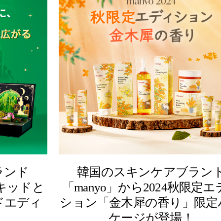
ランド
韓国のスキンケアブラン
ィキッドと
「manyo」から2024秋限定
ドエディ
ション「金木犀の香り」限定
ケージが登場！