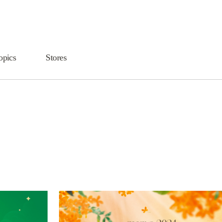
opics
Stores