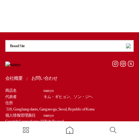
Brand Site
会社概要
お問い合わせ
|
商店名
manyo
代表者
キム・ギヒョン、ソン・ジヘ
住所
518, Gonghang-daero, Gangseo-gu, Seoul, Republic of Korea
個人情報管理責任
manyo
Copyright © manyofactory All Right Reserved.