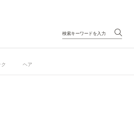
ック
ヘア