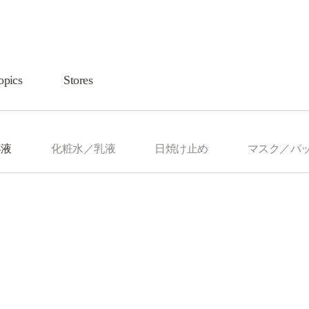
opics
Stores
容液
化粧水／乳液
日焼け止め
マスク／パ