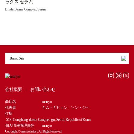
ックス セラム
Bifida Biome Complex Serum
Brand Site
会社概要
お問い合わせ
|
商店名
manyo
代表者
キム・ギヒョン、ソン・ジヘ
住所
518, Gonghang-daero, Gangseo-gu, Seoul, Republic of Korea
個人情報管理責任
manyo
Copyright © manyofactory All Right Reserved.