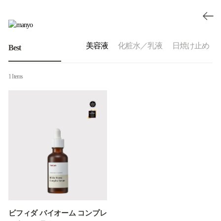
クレンジング
美容液
化粧水／乳液
日焼け止め
Best
1 Items
ビフィダ バイオーム コンプレ