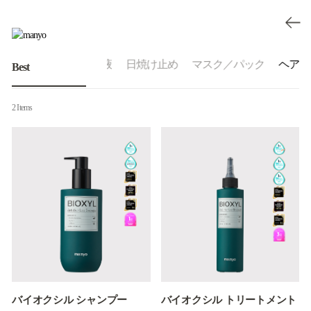
美容液
化粧水／乳液
日焼け止め
マスク／パック
ヘア
Best
2 Items
バイオクシル シャンプー
バイオクシル トリートメント