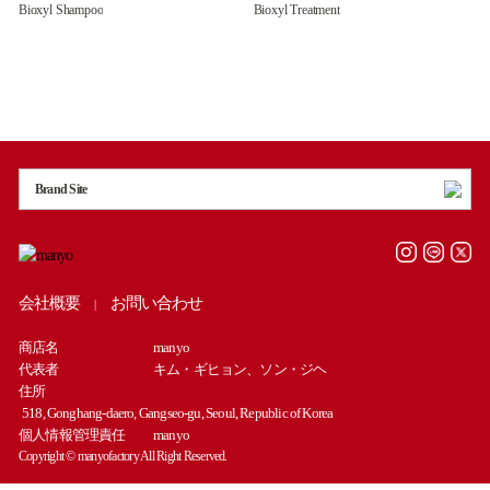
Bioxyl Shampoo
Bioxyl Treatment
Brand Site
会社概要
お問い合わせ
|
商店名
manyo
代表者
キム・ギヒョン、ソン・ジヘ
住所
518, Gonghang-daero, Gangseo-gu, Seoul, Republic of Korea
個人情報管理責任
manyo
Copyright © manyofactory All Right Reserved.