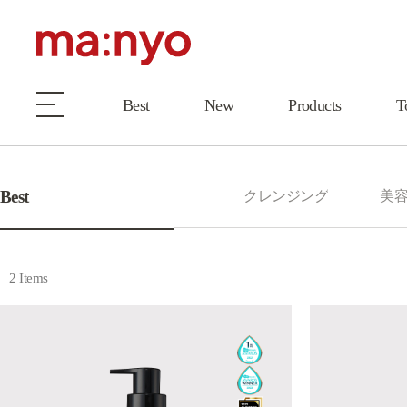
Best
New
Products
T
Best
クレンジング
美
2 Items