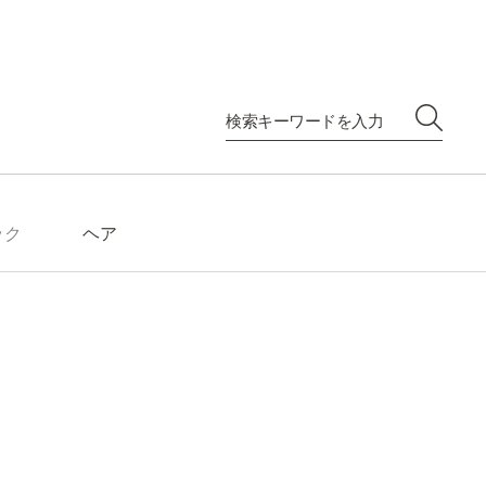
ック
ヘア