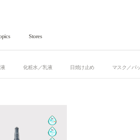
opics
Stores
容液
化粧水／乳液
日焼け止め
マスク／パ