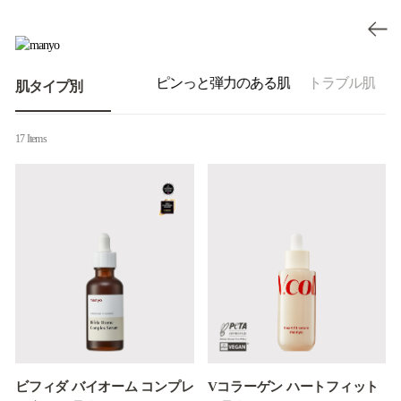
肌
インナードライ肌
ピンっと弾力のある肌
トラブル肌
肌タイプ別
17 Items
ビフィダ バイオーム コンプレ
Vコラーゲン ハートフィット